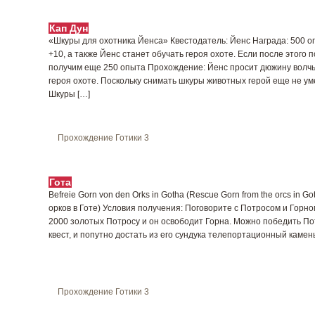
Кап Дун
«Шкуры для охотника Йенса» Квестодатель: Йенс Награда: 500 оп
+10, а также Йенс станет обучать героя охоте. Если после этого 
получим еще 250 опыта Прохождение: Йенс просит дюжину волчь
героя охоте. Поскольку снимать шкуры животных герой еще не уме
Шкуры […]
Прохождение Готики 3
Гота
Befreie Gorn von den Orks in Gotha (Rescue Gorn from the orcs in 
орков в Готе) Условия получения: Поговорите с Потросом и Горн
2000 золотых Потросу и он освободит Горна. Можно победить Пот
квест, и попутно достать из его сундука телепортационный камень
Прохождение Готики 3