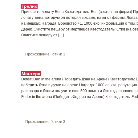
Трелис
Принесите лопату Бена Квестодатель: Бен (восточная ферма) П
лопату Бена, которую он потерял в храме, на юг от фермы. Лопата
на мешках. Награда: Воровство +1, 1000 exp; информация о том, 
Дерек. Очистите пещеру от мертвецов Квестодатель: Стив (на се
Очистите пещеру от […]
Прохождение Готики 3
Монтера
Defeat Dan in the arena (Победить Дэна на Арене) Квестодатель:
победить Дэна в дуэли на арене Награда: 1000 опыта, репутация 
разговора с Дэном получите еще 500 опыта и Дэн отдаст своего р
Fedor in the arena (Победить Федора на Арене) Квестодатель: Fed
Прохождение Готики 3