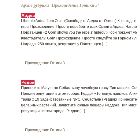
Архив рубрики ‘Прохождение Готики 3’
Ардеа
Liberate Ardea from Orcs! (Освободить Ардеа от Орков!) Квестодат
игры Прохождение: Просто перебейте всех Орков в Ардеа. Наград
Повстанцев +2 Gorn shows you the rebels' hideout (Горн покажет 
Квестодатель: Gorn Прохождение: Просто следуйте за Горном к л
Награда: 250 опыта, репутация у Повстанцев […]
Прохождение Готики 3
Редок
Принесите Магу огня Себастьяну лечебную траву. Тип миссии: С
Премия репутации в этом городе: Реддок +10 Бонус навыков: Алх
трава x 10 Задействованные NPC: Себастьян (Реддок) Принесите 
целебных растений. Зачистите южные пещеры Реддока. Тип мисс
репутации в этом городе: Реддок […]
Прохождение Готики 3