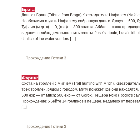
Брага
Дань от Браги (Tribute from Braga) Квестодатель: Нафалем (Nafa
Необходимо отдать Нафалему собранную дань c: Джоуз — 500; Л
Туфаил (мертв) — 0, (жив) — 800 золота; Аббас — чаша продавц
задания необходимо выполнить квесты: Jose’s tribute, Luca’s tribute
chalice of the water vendors […]
Прохождение Готики 3
Фаринг
Охота на троллей с Митчем (Troll hunting with Mitch). Квестодате
трех троллей, рядом с городом. Митч покажет, где они находятся. Н
500 exp — от Mitch; 500 exp — от Gorok. Пещера Роко (Rocko's cav
Прохождение: Убейте 14 гоблинов в пещере, недалеко от перевал
[…]
Прохождение Готики 3